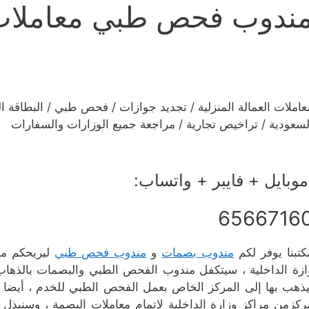
ندوب فحص طبي معاملات ا
عاملات العمالة المنزلية / تجديد جوازات / فحص طبي / البطاقة ا
لسعودية / تراخيص تجارية / مراجعة جميع الوزارات والسفارات​
وبايل + فايبر + واتساب:
6566716
كتبنا يوفر لكم
مندوب بصمات
و
مندوب فحص طبي
ليريحكم من
ازة الداخلية ، سيتكفل مندوب الفحص الطبي والبصمات بالذهاب 
يذهب بها إلى المركز الخاص بعمل الفحص الطبي للخدم ، أيضا ي
ركزمن مراكز وزارة الداخلية لإتمام معاملات البصمة ، وسنب