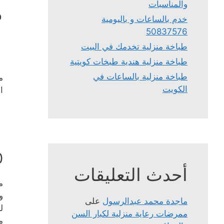
والمناسبات
م
خدم بالساعات و باليومية
50837576
طباخة منزلية تخدمك في البيت
طباخة منزلية هندية طبخات كويتية
طباخة منزلية بالساعات في
م
الكويت
ا
م
0
أحدث التعليقات
م
و
ماجدة محمد عبدالرسول
على
ل
ممرضات رعاية منزلية لكبار السن
م