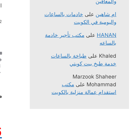
والمعاقين
ا
ام شاهين
على
خادمات بالساعات
واليومية في الكويت
.
HANAN
على
مكتب تأجير خادمة
بالساعه
Khaled
على
طباخة بالساعات
خدمة طبخ بيت كويتي
Marzook Shaheer
Mohammad
على
مكتب
استقدام عمالة منزلية بالكويت
م
6