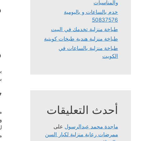
والمناسبات
م
خدم بالساعات و باليومية
50837576
طباخة منزلية تخدمك في البيت
طباخة منزلية هندية طبخات كويتية
م
طباخة منزلية بالساعات في
الكويت
ي
ب
7
أحدث التعليقات
م
و
ماجدة محمد عبدالرسول
على
ل
ممرضات رعاية منزلية لكبار السن
م