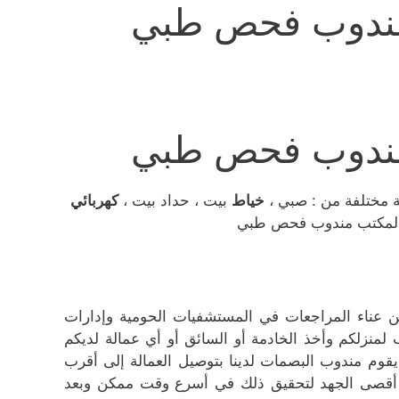
مندوب فحص طبي
مندوب فحص طبي
ة مختلفة من : صبي ،
خياط
بيت ، حداد بيت ،
كهربائي
عم المكتب مندوب فحص طبي
 عناء المراجعات في المستشفيات الحومية وإدارات
لمنزلكم وأخذ الخادمة أو السائق أو أي عمالة لديكم
قوم مندوب البصمات لدينا بتوصيل العمالة إلى أقرب
ذل أقصى الجهد لتحقيق ذلك في أسرع وقت ممكن وبعد