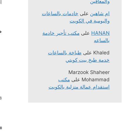
والمعاقين
ا
ام شاهين
على
خادمات بالساعات
واليومية في الكويت
خ
HANAN
على
مكتب تأجير خادمة
بالساعه
Khaled
على
طباخة بالساعات
خدمة طبخ بيت كويتي
Marzook Shaheer
Mohammad
على
مكتب
استقدام عمالة منزلية بالكويت
.