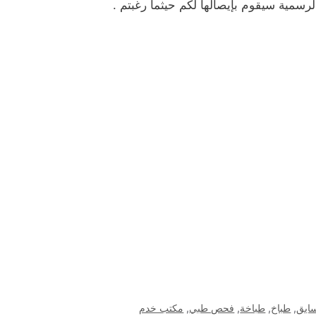
الرسمية سيقوم بإيصالها لكم حيثما رغبتم .
ايق
,
طباخ
,
طباخة
,
فحص طبي
,
مكتب خدم