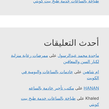
طباخة بالساعات خدمة طبخ بيت كويتي
أحدث التعليقات
ماجدة محمد عبدالرسول
على
ممرضات رعاية منزلية
لكبار السن والمعاقين
ام شاهين
على
خادمات بالساعات واليومية في
الكويت
HANAN
على
مكتب تأجير خادمة بالساعه
Khaled
على
طباخة بالساعات خدمة طبخ بيت
كويتي