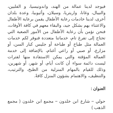
فيوجد لدينا عمالة من الهند، واندونيسيا، و الفلبين،
والنيبال، وغانا، واريتريا، وسيلان، وأثيوبيا، وعدة بلدان
أخرى، لدينا خادمات رعاية الأطفال يقمن برعاية الأطفال
والاعتناء بهم بشكل جيد، والبقاء معهم في كافة الأوقات،
فنحن نؤمن بأن رعاية الأطفال من الأمور الصعبة التي
تحتاج إلى تفرغ تام، خدماتنا متعددة فنوفر لكم خدمات
العمالة مثل طباخ أو طباخة أو جليس كبار السن، أو
مزارع، أو صبي أو راعي أغنام، بالإضافة إلى خدمة
العمالة المؤقتة والتي يمكن الاستفادة منها لفترات
ليست دائمة سواء أن كانت أيام، أو شهر، أو شهرين،
وذلك للقيام بالمهام المنزلية من الطبخ، والترتيب،
والتنظيف، والاهتمام بشؤون المنزل كافةً.
العنوان :
حولي – شارع ابن خلدون – مجمع ابن خلدون ( مجمع
الذهب )