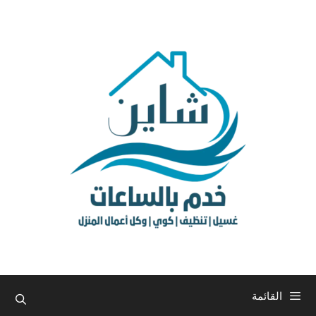
نتقل
لى
لمحتوى
القائمة