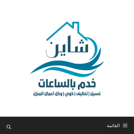
نتقل
لى
لمحتوى
القائمة