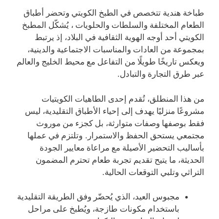
طباخة هندية تتخصص في الطبخ الكويتي وتحضر أطباق
الطعام المختلفة والسلطات والحلويات ، يُشكّل المطبخ
الكويتي أحد أوجه الهوية الثقافية في البلاد، إذ يرتبط
بمجموعة من العادات والمناسبات الاجتماعية والدينية،
ويعكس تاريخًا طويلًا من التفاعل مع محيط الخليج والعالم
عبر طرق التجارة والتبادل
.
من هذا المنطلق، تُقدم إحدى الطاهيات الكويتيات
مشروعًا منزليًا يهدف إلى إحياء الأطباق التقليدية، ليس
فقط بوصفها وصفات متوارثة، بل كجزء من موروث
مجتمعي يستحق الحفظ والاستمرار
.
وتلتزم في عملها
بأساليب التحضير الأصيلة مع مراعاة معايير الجودة
الحديثة، ما يتيح تقديم تجربة طعام تحترم المضمون
التراثي وتلبي التوقعات الحالية
.
مجبوس العيد، الذي يُحضّر وفق الطريقة التقليدية
باستخدام مكونات طازجة، ويُطبخ على مراحل