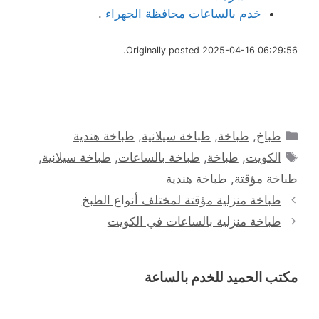
خدم بالساعات محافظة الجهراء
.
Originally posted 2025-04-16 06:29:56.
التصنيفات
طباخ
,
طباخة
,
طباخة سيلانية
,
طباخة هندية
الوسوم
الكويت
,
طباخة
,
طباخة بالساعات
,
طباخة سيلانية
,
طباخة مؤقتة
,
طباخة هندية
طباخة منزلية مؤقتة لمختلف أنواع الطبخ
طباخة منزلية بالساعات في الكويت
مكتب الحميد للخدم بالساعة