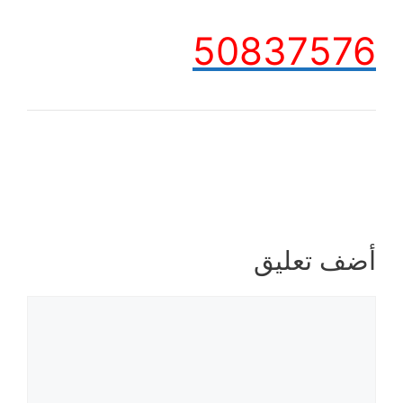
50837576
أضف تعليق
تعليق