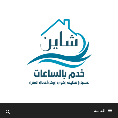
نتقل
لى
لمحتوى
القائمة