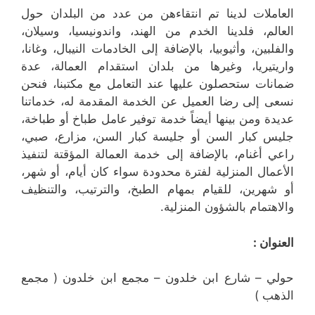
العاملات لدينا تم انتقاءهن من عدد من البلدان حول
العالم، فلدينا الخدم من الهند، واندونيسيا، وسيلان،
والفلبين، وأثيوبيا، بالإضافة إلى الخادمات النيبال، وغانا،
واريتيريا، وغيرها من بلدان استقدام العمالة، عدة
ضمانات ستحصلون عليها عند التعامل مع مكتبنا، فنحن
نسعى إلى رضا العميل عن الخدمة المقدمة له، خدماتنا
عديدة ومن بينها أيضاً خدمة توفير عامل طباخ أو طباخة،
جليس كبار السن أو جليسة كبار السن، مزارع، صبي،
راعي أغنام، بالإضافة إلى خدمة العمالة المؤقتة لتنفيذ
الأعمال المنزلية لفترة محدودة سواء كان أيام، أو شهر،
أو شهرين، للقيام بمهام الطبخ، والترتيب، والتنظيف
والاهتمام بالشؤون المنزلية.
العنوان :
حولي – شارع ابن خلدون – مجمع ابن خلدون ( مجمع
الذهب )