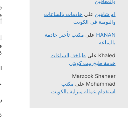
والمعاقين
و
و
ام شاهين
على
خادمات بالساعات
أ
واليومية في الكويت
HANAN
على
مكتب تأجير خادمة
إ
بالساعه
و
ذ
Khaled
على
طباخة بالساعات
خدمة طبخ بيت كويتي
ا
Marzook Shaheer
Mohammad
على
مكتب
ح
استقدام عمالة منزلية بالكويت
ر
13 – 