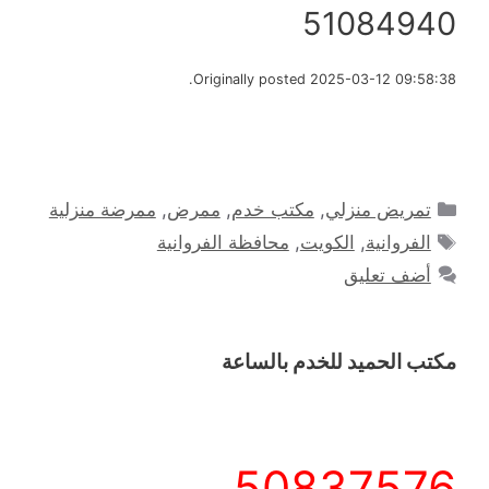
51084940
Originally posted 2025-03-12 09:58:38.
التصنيفات
تمريض منزلي
,
مكتب خدم
,
ممرض
,
ممرضة منزلية
الوسوم
الفروانية
,
الكويت
,
محافظة الفروانية
أضف تعليق
مكتب الحميد للخدم بالساعة
50837576