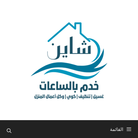
نتقل
لى
لمحتوى
القائمة