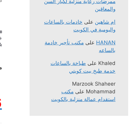
.
ممرضات رعاية منزلية لكبار السن
والمعاقين
ام شاهين
على
خادمات بالساعات
واليومية في الكويت
HANAN
على
مكتب تأجير خادمة
بالساعه
Khaled
على
طباخة بالساعات
م
خدمة طبخ بيت كويتي
Marzook Shaheer
Mohammad
على
مكتب
6
استقدام عمالة منزلية بالكويت