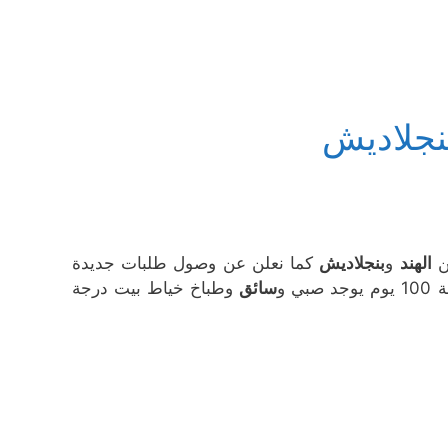
نجلاديش
ن
الهند
و
بنجلاديش
كما نعلن عن وصول طلبات جديدة
 و
سائق
وطباخ خياط بيت درجة