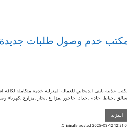
كتب خدم وصول طلبات جديدة ي
كتب عذبية نايف الديحاني للعمالة المنزلية خدمة متكاملة لكافة اشك
سائق ,خياط ,خادم ,حداد ,جاخور ,مزارع ,نجار ,مزارع ,كهرباء وصو
المزيد
Originally posted 2025-03-12 12:21:07