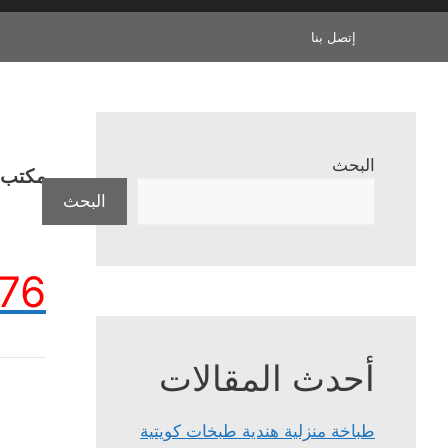
إتصل بنا
البحث
مكتب ا
البحث
76
أحدث المقالات
طباخة منزلية هندية طبخات كويتية