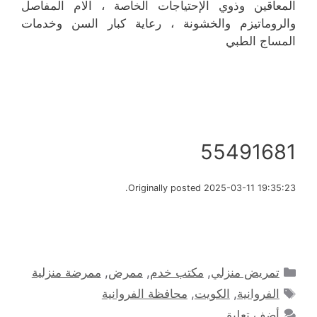
المعاقين وذوي الإحتياجات الخاصة ، آلام المفاصل
والروماتيزم والخشونة ، رعاية كبار السن وخدمات
المساج الطبي
55491681
Originally posted 2025-03-11 19:35:23.
التصنيفات
تمريض منزلي
,
مكتب خدم
,
ممرض
,
ممرضة منزلية
الوسوم
الفروانية
,
الكويت
,
محافظة الفروانية
أضف تعليق