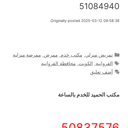
51084940
Originally posted 2025-03-12 09:58:38.
التصنيفات
تمريض منزلي
,
مكتب خدم
,
ممرض
,
ممرضة منزلية
الوسوم
الفروانية
,
الكويت
,
محافظة الفروانية
أضف تعليق
مكتب الحميد للخدم بالساعة
50837576