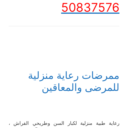
50837576
ممرضات رعاية منزلية
للمرضى والمعاقين
رعاية طبية منزلية لكبار السن وطريحي الفراش ،